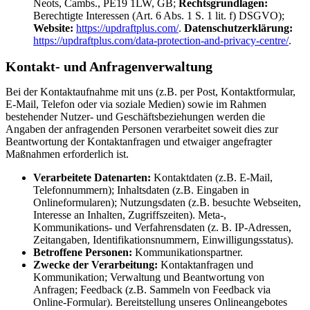
Neots, Cambs., PE19 1LW, GB;
Rechtsgrundlagen:
Berechtigte Interessen (Art. 6 Abs. 1 S. 1 lit. f) DSGVO);
Website:
https://updraftplus.com/
.
Datenschutzerklärung:
https://updraftplus.com/data-protection-and-privacy-centre/
.
Kontakt- und Anfragenverwaltung
Bei der Kontaktaufnahme mit uns (z.B. per Post, Kontaktformular,
E-Mail, Telefon oder via soziale Medien) sowie im Rahmen
bestehender Nutzer- und Geschäftsbeziehungen werden die
Angaben der anfragenden Personen verarbeitet soweit dies zur
Beantwortung der Kontaktanfragen und etwaiger angefragter
Maßnahmen erforderlich ist.
Verarbeitete Datenarten:
Kontaktdaten (z.B. E-Mail,
Telefonnummern); Inhaltsdaten (z.B. Eingaben in
Onlineformularen); Nutzungsdaten (z.B. besuchte Webseiten,
Interesse an Inhalten, Zugriffszeiten). Meta-,
Kommunikations- und Verfahrensdaten (z. B. IP-Adressen,
Zeitangaben, Identifikationsnummern, Einwilligungsstatus).
Betroffene Personen:
Kommunikationspartner.
Zwecke der Verarbeitung:
Kontaktanfragen und
Kommunikation; Verwaltung und Beantwortung von
Anfragen; Feedback (z.B. Sammeln von Feedback via
Online-Formular). Bereitstellung unseres Onlineangebotes