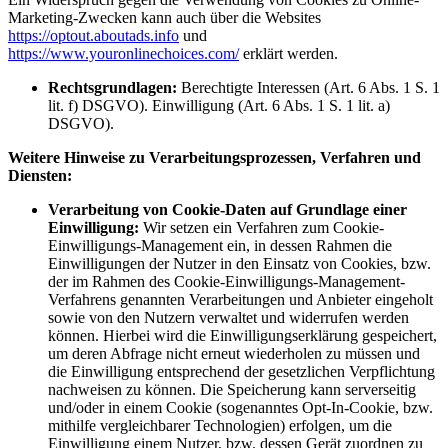
Marketing-Zwecken kann auch über die Websites
https://optout.aboutads.info
und
https://www.youronlinechoices.com/
erklärt werden.
Rechtsgrundlagen:
Berechtigte Interessen (Art. 6 Abs. 1 S. 1
lit. f) DSGVO). Einwilligung (Art. 6 Abs. 1 S. 1 lit. a)
DSGVO).
Weitere Hinweise zu Verarbeitungsprozessen, Verfahren und
Diensten:
Verarbeitung von Cookie-Daten auf Grundlage einer
Einwilligung:
Wir setzen ein Verfahren zum Cookie-
Einwilligungs-Management ein, in dessen Rahmen die
Einwilligungen der Nutzer in den Einsatz von Cookies, bzw.
der im Rahmen des Cookie-Einwilligungs-Management-
Verfahrens genannten Verarbeitungen und Anbieter eingeholt
sowie von den Nutzern verwaltet und widerrufen werden
können. Hierbei wird die Einwilligungserklärung gespeichert,
um deren Abfrage nicht erneut wiederholen zu müssen und
die Einwilligung entsprechend der gesetzlichen Verpflichtung
nachweisen zu können. Die Speicherung kann serverseitig
und/oder in einem Cookie (sogenanntes Opt-In-Cookie, bzw.
mithilfe vergleichbarer Technologien) erfolgen, um die
Einwilligung einem Nutzer, bzw. dessen Gerät zuordnen zu