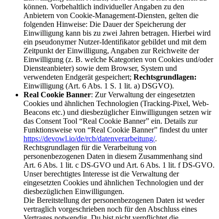
können. Vorbehaltlich individueller Angaben zu den
Anbietern von Cookie-Management-Diensten, gelten die
folgenden Hinweise: Die Dauer der Speicherung der
Einwilligung kann bis zu zwei Jahren betragen. Hierbei wird
ein pseudonymer Nutzer-Identifikator gebildet und mit dem
Zeitpunkt der Einwilligung, Angaben zur Reichweite der
Einwilligung (z. B. welche Kategorien von Cookies und/oder
Diensteanbieter) sowie dem Browser, System und
verwendeten Endgerät gespeichert;
Rechtsgrundlagen:
Einwilligung (Art. 6 Abs. 1 S. 1 lit. a) DSGVO).
Real Cookie Banner
: Zur Verwaltung der eingesetzten
Cookies und ähnlichen Technologien (Tracking-Pixel, Web-
Beacons etc.) und diesbezüglicher Einwilligungen setzen wir
das Consent Tool “Real Cookie Banner” ein. Details zur
Funktionsweise von “Real Cookie Banner” findest du unter
https://devowl.io/de/rcb/datenverarbeitung/
.
Rechtsgrundlagen für die Verarbeitung von
personenbezogenen Daten in diesem Zusammenhang sind
Art. 6 Abs. 1 lit. c DS-GVO und Art. 6 Abs. 1 lit. f DS-GVO.
Unser berechtigtes Interesse ist die Verwaltung der
eingesetzten Cookies und ähnlichen Technologien und der
diesbezüglichen Einwilligungen.
Die Bereitstellung der personenbezogenen Daten ist weder
vertraglich vorgeschrieben noch für den Abschluss eines
Vertrages notwendig. Du bist nicht verpflichtet die