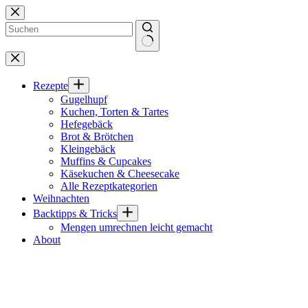
Zum
Inhalt
springen
Keine
Ergebnisse
Rezepte
Gugelhupf
Kuchen, Torten & Tartes
Hefegebäck
Brot & Brötchen
Kleingebäck
Muffins & Cupcakes
Käsekuchen & Cheesecake
Alle Rezeptkategorien
Weihnachten
Backtipps & Tricks
Mengen umrechnen leicht gemacht
About