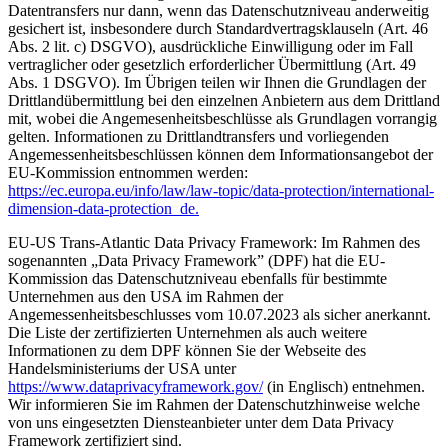
Datentransfers nur dann, wenn das Datenschutzniveau anderweitig
gesichert ist, insbesondere durch Standardvertragsklauseln (Art. 46
Abs. 2 lit. c) DSGVO), ausdrückliche Einwilligung oder im Fall
vertraglicher oder gesetzlich erforderlicher Übermittlung (Art. 49
Abs. 1 DSGVO). Im Übrigen teilen wir Ihnen die Grundlagen der
Drittlandübermittlung bei den einzelnen Anbietern aus dem Drittland
mit, wobei die Angemesenheitsbeschlüsse als Grundlagen vorrangig
gelten. Informationen zu Drittlandtransfers und vorliegenden
Angemessenheitsbeschlüssen können dem Informationsangebot der
EU-Kommission entnommen werden:
https://ec.europa.eu/info/law/law-topic/data-protection/international-
dimension-data-protection_de.
EU-US Trans-Atlantic Data Privacy Framework: Im Rahmen des
sogenannten „Data Privacy Framework” (DPF) hat die EU-
Kommission das Datenschutzniveau ebenfalls für bestimmte
Unternehmen aus den USA im Rahmen der
Angemessenheitsbeschlusses vom 10.07.2023 als sicher anerkannt.
Die Liste der zertifizierten Unternehmen als auch weitere
Informationen zu dem DPF können Sie der Webseite des
Handelsministeriums der USA unter
https://www.dataprivacyframework.gov/
(in Englisch) entnehmen.
Wir informieren Sie im Rahmen der Datenschutzhinweise welche
von uns eingesetzten Diensteanbieter unter dem Data Privacy
Framework zertifiziert sind.