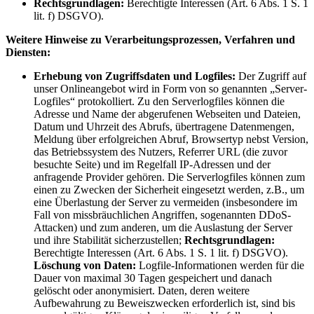
Rechtsgrundlagen:
Berechtigte Interessen (Art. 6 Abs. 1 S. 1
lit. f) DSGVO).
Weitere Hinweise zu Verarbeitungsprozessen, Verfahren und
Diensten:
Erhebung von Zugriffsdaten und Logfiles:
Der Zugriff auf
unser Onlineangebot wird in Form von so genannten „Server-
Logfiles“ protokolliert. Zu den Serverlogfiles können die
Adresse und Name der abgerufenen Webseiten und Dateien,
Datum und Uhrzeit des Abrufs, übertragene Datenmengen,
Meldung über erfolgreichen Abruf, Browsertyp nebst Version,
das Betriebssystem des Nutzers, Referrer URL (die zuvor
besuchte Seite) und im Regelfall IP-Adressen und der
anfragende Provider gehören. Die Serverlogfiles können zum
einen zu Zwecken der Sicherheit eingesetzt werden, z.B., um
eine Überlastung der Server zu vermeiden (insbesondere im
Fall von missbräuchlichen Angriffen, sogenannten DDoS-
Attacken) und zum anderen, um die Auslastung der Server
und ihre Stabilität sicherzustellen;
Rechtsgrundlagen:
Berechtigte Interessen (Art. 6 Abs. 1 S. 1 lit. f) DSGVO).
Löschung von Daten:
Logfile-Informationen werden für die
Dauer von maximal 30 Tagen gespeichert und danach
gelöscht oder anonymisiert. Daten, deren weitere
Aufbewahrung zu Beweiszwecken erforderlich ist, sind bis