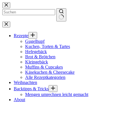
Zum
Inhalt
springen
Keine
Ergebnisse
Rezepte
Gugelhupf
Kuchen, Torten & Tartes
Hefegebäck
Brot & Brötchen
Kleingebäck
Muffins & Cupcakes
Käsekuchen & Cheesecake
Alle Rezeptkategorien
Weihnachten
Backtipps & Tricks
Mengen umrechnen leicht gemacht
About