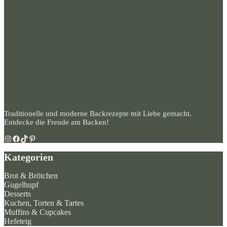
Traditionelle und moderne Backrezepte mit Liebe gemacht.
Entdecke die Freude am Backen!
Instagram
Facebook
TikTok
Pinterest
Kategorien
Brot & Brötchen
Gugelhupf
Desserts
Kuchen, Torten & Tartes
Muffins & Cupcakes
Hefeteig