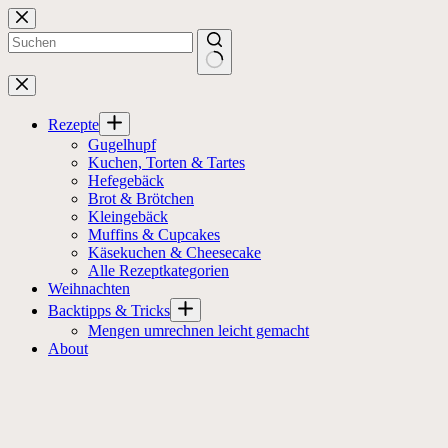
Zum
Inhalt
springen
Keine
Ergebnisse
Rezepte
Gugelhupf
Kuchen, Torten & Tartes
Hefegebäck
Brot & Brötchen
Kleingebäck
Muffins & Cupcakes
Käsekuchen & Cheesecake
Alle Rezeptkategorien
Weihnachten
Backtipps & Tricks
Mengen umrechnen leicht gemacht
About