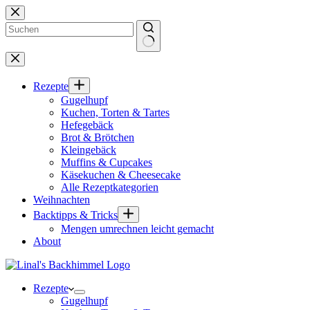
Zum
Inhalt
springen
Keine
Ergebnisse
Rezepte
Gugelhupf
Kuchen, Torten & Tartes
Hefegebäck
Brot & Brötchen
Kleingebäck
Muffins & Cupcakes
Käsekuchen & Cheesecake
Alle Rezeptkategorien
Weihnachten
Backtipps & Tricks
Mengen umrechnen leicht gemacht
About
Rezepte
Gugelhupf