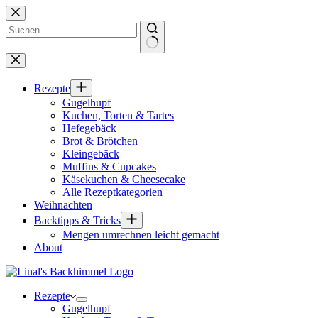
Zum
Inhalt
springen
Keine
Ergebnisse
Rezepte
Gugelhupf
Kuchen, Torten & Tartes
Hefegebäck
Brot & Brötchen
Kleingebäck
Muffins & Cupcakes
Käsekuchen & Cheesecake
Alle Rezeptkategorien
Weihnachten
Backtipps & Tricks
Mengen umrechnen leicht gemacht
About
Rezepte
Gugelhupf