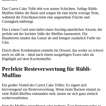
Das Carrot Cake Trifle lebt von seinen Schichten. Saftige Rübli-
Muffins bilden die Basis und sorgen für eine leicht würzige Note,
während die Frischkäsecreme eine angenehme Frische und
Cremigkeit mitbringt.
Das Lemon Curd setzt dabei einen fruchtig-säuerlichen Akzent, der
perfekt mit der leichten Süße der Muffins harmoniert. Die
Blaubeeren runden das Ganze ab und bringen zusätzlich Farbe ins
Glas.
Durch diese Kombination entsteht ein Dessert, das weder zu schwer
noch zu süß ist – ideal nach einem ausgiebigen Essen oder als
Highlight auf dem Kuchenbuffet.
Perfekte Resteverwertung für Rübli-
Muffins
Ein großer Vorteil des Carrot Cake Trifles: Es eignet sich
hervorragend zur Resteverwertung. Wenn beim Backen einmal zu
viele Rübli-Muffins entstanden sind, lassen sie sich ganz einfach
weiterverarbeiten.
Statt die Muffins einzufrieren oder mehrere Tage hintereinander zu