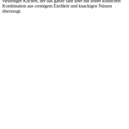
vielseitiger Kuchen, der das ganze Jahr über mit seiner köstlichen
Kombination aus cremigem Eierlikör und knackigen Nüssen
überzeugt.