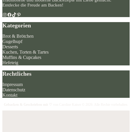
Traditionelle und moderne Backrezepte mit Liebe gemacht.
Entdecke die Freude am Backen!
Instagram
Facebook
TikTok
Pinterest
Kategorien
Brot & Brötchen
Gugelhupf
Desserts
Kuchen, Torten & Tartes
Muffins & Cupcakes
Hefeteig
Rechtliches
Impressum
Datenschutz
Kontakt
Gebacken & Geschrieben mit ♡
von Caroline Kaiser © 2026. Alle Rechte vorbehalten.