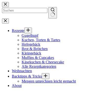
Zum
Inhalt
springen
Keine
Ergebnisse
Rezepte
Gugelhupf
Kuchen, Torten & Tartes
Hefegebäck
Brot & Brötchen
Kleingebäck
Muffins & Cupcakes
Käsekuchen & Cheesecake
Alle Rezeptkategorien
Weihnachten
Backtipps & Tricks
Mengen umrechnen leicht gemacht
About