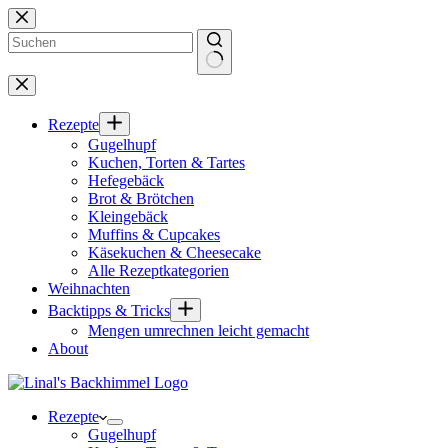
Zum
Inhalt
springen
Keine
Ergebnisse
Rezepte
Gugelhupf
Kuchen, Torten & Tartes
Hefegebäck
Brot & Brötchen
Kleingebäck
Muffins & Cupcakes
Käsekuchen & Cheesecake
Alle Rezeptkategorien
Weihnachten
Backtipps & Tricks
Mengen umrechnen leicht gemacht
About
Rezepte
Gugelhupf