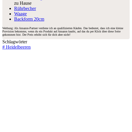
zu Hause
Rührbecher
Waage
Backform 20cm
Werbung: Als Amazon-Partner verdiene ich an qualifizierten Käufen. Das bedeutet, dass ich eine kleine
Provision bekomme, wenn du ein Produkt auf Amazon kaufst, auf das du per Klick über diese Seite
gekommen bist. Der Preis erhöht sich für dich aber nicht!
Schlagwörter
#
Heidelbeeren