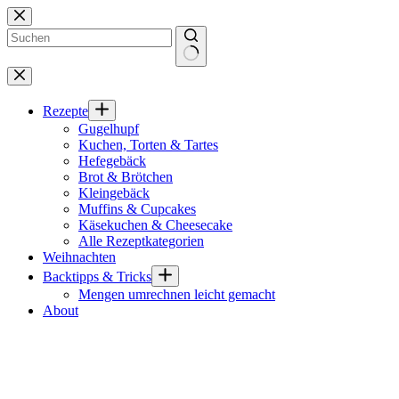
Zum
Inhalt
springen
Keine
Ergebnisse
Rezepte
Gugelhupf
Kuchen, Torten & Tartes
Hefegebäck
Brot & Brötchen
Kleingebäck
Muffins & Cupcakes
Käsekuchen & Cheesecake
Alle Rezeptkategorien
Weihnachten
Backtipps & Tricks
Mengen umrechnen leicht gemacht
About