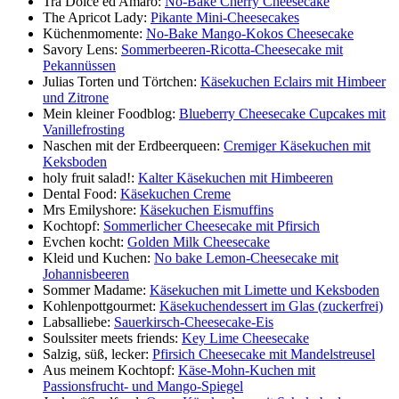
Tra Dolce ed Amaro:
No-Bake Cherry Cheesecake
The Apricot Lady:
Pikante Mini-Cheesecakes
Küchenmomente:
No-Bake Mango-Kokos Cheesecake
Savory Lens:
Sommerbeeren-Ricotta-Cheesecake mit
Pekannüssen
Julias Torten und Törtchen:
Käsekuchen Eclairs mit Himbeer
und Zitrone
Mein kleiner Foodblog:
Blueberry Cheesecake Cupcakes mit
Vanillefrosting
Naschen mit der Erdbeerqueen:
Cremiger Käsekuchen mit
Keksboden
holy fruit salad!:
Kalter Käsekuchen mit Himbeeren
Dental Food:
Käsekuchen Creme
Mrs Emilyshore:
Käsekuchen Eismuffins
Kochtopf:
Sommerlicher Cheesecake mit Pfirsich
Evchen kocht:
Golden Milk Cheesecake
Kleid und Kuchen:
No bake Lemon-Cheesecake mit
Johannisbeeren
Sommer Madame:
Käsekuchen mit Limette und Keksboden
Kohlenpottgourmet:
Käsekuchendessert im Glas (zuckerfrei)
Labsalliebe:
Sauerkirsch-Cheesecake-Eis
Soulssiter meets friends:
Key Lime Cheesecake
Salzig, süß, lecker:
Pfirsich Cheesecake mit Mandelstreusel
Aus meinem Kochtopf:
Käse-Mohn-Kuchen mit
Passionsfrucht- und Mango-Spiegel