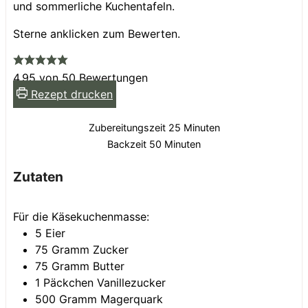
und sommerliche Kuchentafeln.
Sterne anklicken zum Bewerten.
4.95
von
50
Bewertungen
Rezept drucken
Minuten
Zubereitungszeit
25
Minuten
Minuten
Backzeit
50
Minuten
Zutaten
Für die Käsekuchenmasse:
5
Eier
75
Gramm
Zucker
75
Gramm
Butter
1
Päckchen
Vanillezucker
500
Gramm
Magerquark