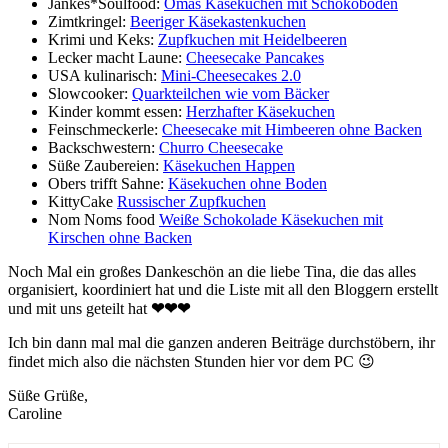
Jankes*Soulfood:
Omas Käsekuchen mit Schokoboden
Zimtkringel:
Beeriger Käsekastenkuchen
Krimi und Keks:
Zupfkuchen mit Heidelbeeren
Lecker macht Laune:
Cheesecake Pancakes
USA kulinarisch:
Mini-Cheesecakes 2.0
Slowcooker:
Quarkteilchen wie vom Bäcker
Kinder kommt essen:
Herzhafter Käsekuchen
Feinschmeckerle:
Cheesecake mit Himbeeren ohne Backen
Backschwestern:
Churro Cheesecake
Süße Zaubereien:
Käsekuchen Happen
Obers trifft Sahne:
Käsekuchen ohne Boden
KittyCake
Russischer Zupfkuchen
Nom Noms food
Weiße Schokolade Käsekuchen mit
Kirschen ohne Backen
Noch Mal ein großes Dankeschön an die liebe Tina, die das alles
organisiert, koordiniert hat und die Liste mit all den Bloggern erstellt
und mit uns geteilt hat
❤
❤❤
Ich bin dann mal mal die ganzen anderen Beiträge durchstöbern, ihr
findet mich also die nächsten Stunden hier vor dem PC 😉
Süße Grüße,
Caroline