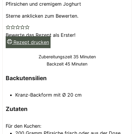
Pfirsichen und cremigem Joghurt
Sterne anklicken zum Bewerten.
Bewerte das Rezept als Erster!
Rezept drucken
Minuten
Zubereitungszeit
35
Minuten
Minuten
Backzeit
45
Minuten
Backutensilien
Kranz-Backform mit Ø 20 cm
Zutaten
Für den Kuchen:
200
Gramm
Pfirsiche
frisch oder aus der Dose