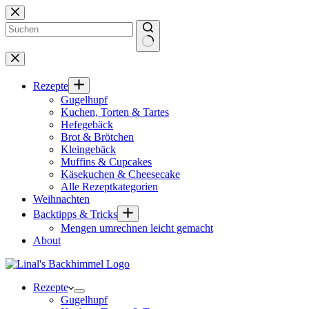
Zum
Inhalt
springen
Keine
Ergebnisse
Rezepte
Gugelhupf
Kuchen, Torten & Tartes
Hefegebäck
Brot & Brötchen
Kleingebäck
Muffins & Cupcakes
Käsekuchen & Cheesecake
Alle Rezeptkategorien
Weihnachten
Backtipps & Tricks
Mengen umrechnen leicht gemacht
About
Rezepte
Gugelhupf