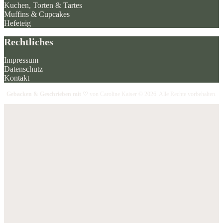
Kuchen, Torten & Tartes
Muffins & Cupcakes
Hefeteig
Rechtliches
Impressum
Datenschutz
Kontakt
Gebacken & Geschrieben mit ♡
von Caroline Kaiser © 2026. Alle Rechte vorbehalten.