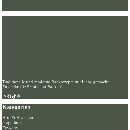
Traditionelle und moderne Backrezepte mit Liebe gemacht.
Entdecke die Freude am Backen!
Instagram
Facebook
TikTok
Pinterest
Kategorien
Brot & Brötchen
Gugelhupf
Desserts