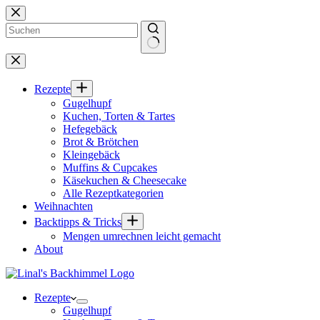
Zum
Inhalt
springen
Keine
Ergebnisse
Rezepte
Gugelhupf
Kuchen, Torten & Tartes
Hefegebäck
Brot & Brötchen
Kleingebäck
Muffins & Cupcakes
Käsekuchen & Cheesecake
Alle Rezeptkategorien
Weihnachten
Backtipps & Tricks
Mengen umrechnen leicht gemacht
About
Rezepte
Gugelhupf