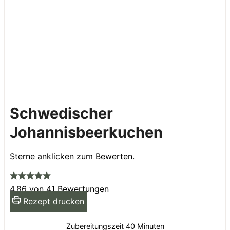
Schwedischer
Johannisbeerkuchen
Sterne anklicken zum Bewerten.
4.86
von
41
Bewertungen
Rezept drucken
Minuten
Zubereitungszeit
40
Minuten