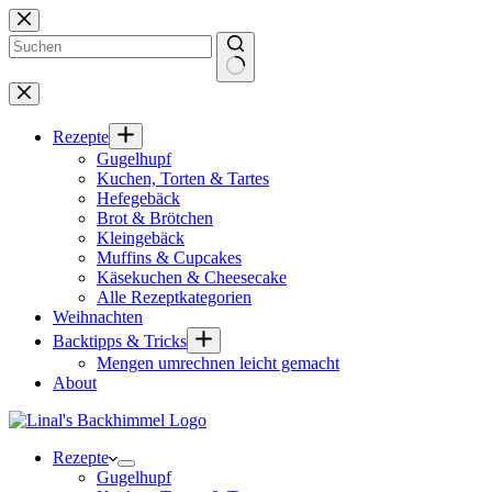
Zum
Inhalt
springen
Keine
Ergebnisse
Rezepte
Gugelhupf
Kuchen, Torten & Tartes
Hefegebäck
Brot & Brötchen
Kleingebäck
Muffins & Cupcakes
Käsekuchen & Cheesecake
Alle Rezeptkategorien
Weihnachten
Backtipps & Tricks
Mengen umrechnen leicht gemacht
About
Rezepte
Gugelhupf