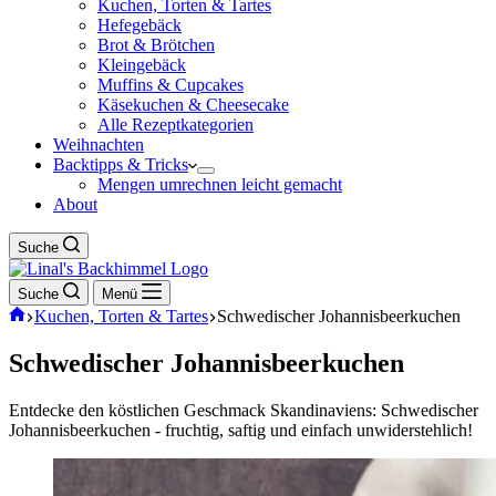
Kuchen, Torten & Tartes
Hefegebäck
Brot & Brötchen
Kleingebäck
Muffins & Cupcakes
Käsekuchen & Cheesecake
Alle Rezeptkategorien
Weihnachten
Backtipps & Tricks
Mengen umrechnen leicht gemacht
About
Suche
Suche
Menü
Start
Kuchen, Torten & Tartes
Schwedischer Johannisbeerkuchen
Schwedischer Johannisbeerkuchen
Entdecke den köstlichen Geschmack Skandinaviens: Schwedischer
Johannisbeerkuchen - fruchtig, saftig und einfach unwiderstehlich!