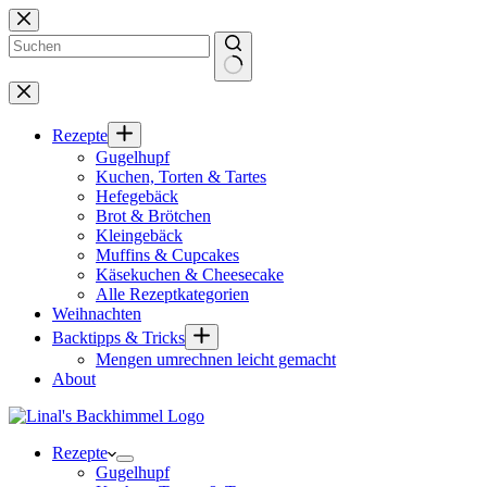
Zum
Inhalt
springen
Keine
Ergebnisse
Rezepte
Gugelhupf
Kuchen, Torten & Tartes
Hefegebäck
Brot & Brötchen
Kleingebäck
Muffins & Cupcakes
Käsekuchen & Cheesecake
Alle Rezeptkategorien
Weihnachten
Backtipps & Tricks
Mengen umrechnen leicht gemacht
About
Rezepte
Gugelhupf