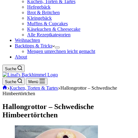
Kuchen, Torten & Tartes
Hefegebäck
Brot & Brötchen
Kleingebäck
Muffins & Cupcakes
Käsekuchen & Cheesecake
Alle Rezeptkategorien
Weihnachten
Backtipps & Tricks
Mengen umrechnen leicht gemacht
About
Suche
Suche
Menü
Start
Kuchen, Torten & Tartes
Hallongrottor – Schwedische
Himbeertörtchen
Hallongrottor – Schwedische
Himbeertörtchen