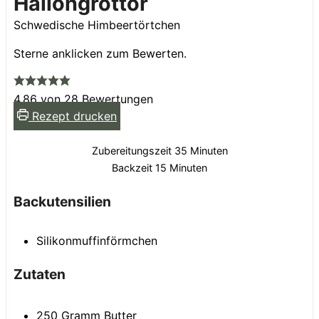
Hallongrottor
Schwedische Himbeertörtchen
Sterne anklicken zum Bewerten.
4.86
von
28
Bewertungen
Rezept drucken
Minuten
Zubereitungszeit
35
Minuten
Minuten
Backzeit
15
Minuten
Backutensilien
Silikonmuffinförmchen
Zutaten
250
Gramm
Butter