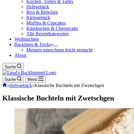
Kuchen, Torten & Tartes
Hefegebäck
Brot & Brötchen
Kleingebäck
Muffins & Cupcakes
Käsekuchen & Cheesecake
Alle Rezeptkategorien
Weihnachten
Backtipps & Tricks
Mengen umrechnen leicht gemacht
About
Suche
Suche
Menü
Start
Hefegebäck
Klassische Buchteln mit Zwetschgen
Klassische Buchteln mit Zwetschgen