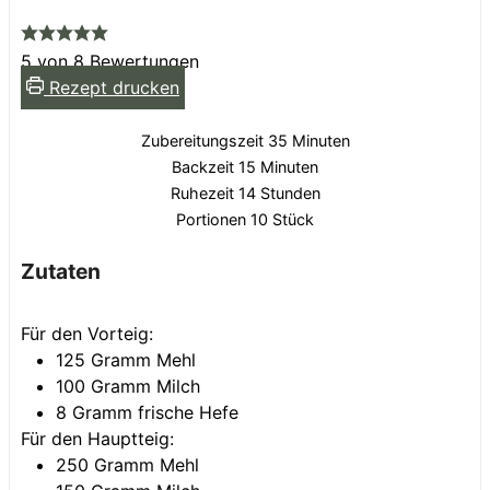
5
von
8
Bewertungen
Rezept drucken
Minuten
Zubereitungszeit
35
Minuten
Minuten
Backzeit
15
Minuten
Stunden
Ruhezeit
14
Stunden
Portionen
10
Stück
Zutaten
Für den Vorteig:
125
Gramm
Mehl
100
Gramm
Milch
8
Gramm
frische Hefe
Für den Hauptteig:
250
Gramm
Mehl