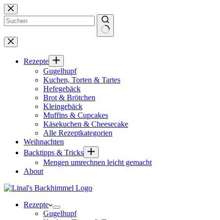
Zum
Inhalt
springen
Keine
Ergebnisse
Rezepte
Gugelhupf
Kuchen, Torten & Tartes
Hefegebäck
Brot & Brötchen
Kleingebäck
Muffins & Cupcakes
Käsekuchen & Cheesecake
Alle Rezeptkategorien
Weihnachten
Backtipps & Tricks
Mengen umrechnen leicht gemacht
About
Rezepte
Gugelhupf