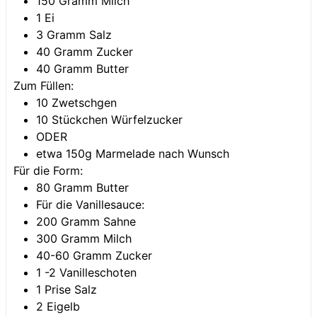
150
Gramm
Milch
1
Ei
3
Gramm
Salz
40
Gramm
Zucker
40
Gramm
Butter
Zum Füllen:
10
Zwetschgen
10
Stückchen
Würfelzucker
ODER
etwa 150g Marmelade nach Wunsch
Für die Form:
80
Gramm
Butter
Für die Vanillesauce:
200
Gramm
Sahne
300
Gramm
Milch
40-60
Gramm
Zucker
1 -2
Vanilleschoten
1
Prise
Salz
2
Eigelb