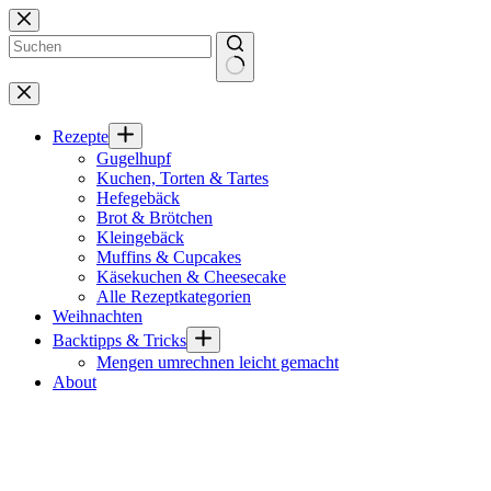
Zum
Inhalt
springen
Keine
Ergebnisse
Rezepte
Gugelhupf
Kuchen, Torten & Tartes
Hefegebäck
Brot & Brötchen
Kleingebäck
Muffins & Cupcakes
Käsekuchen & Cheesecake
Alle Rezeptkategorien
Weihnachten
Backtipps & Tricks
Mengen umrechnen leicht gemacht
About