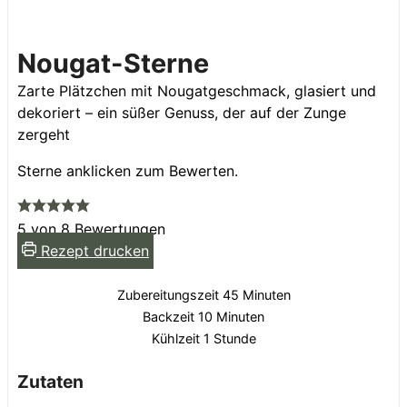
Nougat-Sterne
Zarte Plätzchen mit Nougatgeschmack, glasiert und
dekoriert – ein süßer Genuss, der auf der Zunge
zergeht
Sterne anklicken zum Bewerten.
5
von
8
Bewertungen
Rezept drucken
Minuten
Zubereitungszeit
45
Minuten
Minuten
Backzeit
10
Minuten
Stunde
Kühlzeit
1
Stunde
Zutaten