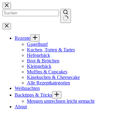
Zum
Inhalt
springen
Keine
Ergebnisse
Rezepte
Gugelhupf
Kuchen, Torten & Tartes
Hefegebäck
Brot & Brötchen
Kleingebäck
Muffins & Cupcakes
Käsekuchen & Cheesecake
Alle Rezeptkategorien
Weihnachten
Backtipps & Tricks
Mengen umrechnen leicht gemacht
About