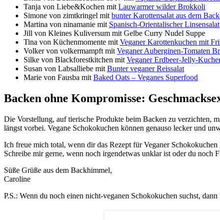
Tanja von Liebe&Kochen mit
Lauwarmer wilder Brokkoli
Simone von zimtkringel mit
bunter Karottensalat aus dem Bac
Martina von ninamanie mit
Spanisch-Orientalischer Linsensalat
Jill von Kleines Kuliversum mit Gelbe Curry Nudel Suppe
Tina von Küchenmomente mit
Veganer Karottenkuchen mit Fr
Volker von volkermampft mit
Veganer Auberginen-Tomaten Bro
Silke von Blackforestkitchen mit
Veganer Erdbeer-Jelly-Kuche
Susan von Labsalliebe mit
Bunter veganer Reissalat
Marie von Fausba mit
Baked Oats – Veganes Superfood
Backen ohne Kompromisse: Geschmacksexp
Die Vorstellung, auf tierische Produkte beim Backen zu verzichten, 
längst vorbei. Vegane Schokokuchen können genauso lecker und unwid
Ich freue mich total, wenn dir das Rezept für Veganer Schokokuchen g
Schreibe mir gerne, wenn noch irgendetwas unklar ist oder du noch F
Süße Grüße aus dem Backhimmel,
Caroline
P.S.: Wenn du noch einen nicht-veganen Schokokuchen suchst, dann 