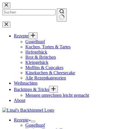
Zum
Inhalt
springen
Keine
Ergebnisse
Rezepte
Gugelhupf
Kuchen, Torten & Tartes
Hefegebäck
Brot & Brötchen
Kleingebäck
Muffins & Cupcakes
Käsekuchen & Cheesecake
Alle Rezeptkategorien
Weihnachten
Backtipps & Tricks
Mengen umrechnen leicht gemacht
About
Rezepte
Gugelhupf