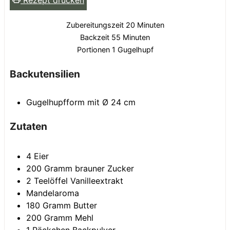
Minuten
Zubereitungszeit
20
Minuten
Minuten
Backzeit
55
Minuten
Portionen
1
Gugelhupf
Backutensilien
Gugelhupfform mit Ø 24 cm
Zutaten
4
Eier
200
Gramm
brauner Zucker
2
Teelöffel
Vanilleextrakt
Mandelaroma
180
Gramm
Butter
200
Gramm
Mehl