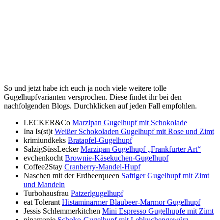
So und jetzt habe ich euch ja noch viele weitere tolle
Gugelhupfvarianten versprochen. Diese findet ihr bei den
nachfolgenden Blogs. Durchklicken auf jeden Fall empfohlen.
LECKER&Co
Marzipan Gugelhupf mit Schokolade
Ina Is(st)t
Weißer Schokoladen Gugelhupf mit Rose und Zimt
krimiundkeks
Bratapfel-Gugelhupf
SalzigSüssLecker
Marzipan Gugelhupf „Frankfurter Art“
evchenkocht
Brownie-Käsekuchen-Gugelhupf
Coffee2Stay
Cranberry-Mandel-Hupf
Naschen mit der Erdbeerqueen
Saftiger Gugelhupf mit Zimt
und Mandeln
Turbohausfrau
Patzerlgugelhupf
eat Tolerant
Histaminarmer Blaubeer-Marmor Gugelhupf
Jessis Schlemmerkitchen
Mini Espresso Gugelhupfe mit Zimt
ninamanie
Schoko-Gugelhupf mit Lebkuchengewürz