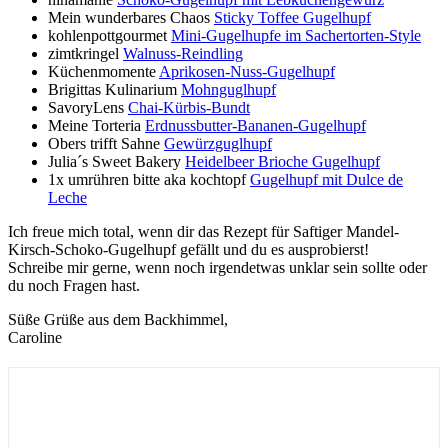
Mein wunderbares Chaos
Sticky Toffee Gugelhupf
kohlenpottgourmet
Mini-Gugelhupfe im Sachertorten-Style
zimtkringel
Walnuss-Reindling
Küchenmomente
Aprikosen-Nuss-Gugelhupf
Brigittas Kulinarium
Mohnguglhupf
SavoryLens
Chai-Kürbis-Bundt
Meine Torteria
Erdnussbutter-Bananen-Gugelhupf
Obers trifft Sahne
Gewürzguglhupf
Julia´s Sweet Bakery
Heidelbeer Brioche Gugelhupf
1x umrühren bitte aka kochtopf
Gugelhupf mit Dulce de
Leche
Ich freue mich total, wenn dir das Rezept für Saftiger Mandel-
Kirsch-Schoko-Gugelhupf gefällt und du es ausprobierst!
Schreibe mir gerne, wenn noch irgendetwas unklar sein sollte oder
du noch Fragen hast.
Süße Grüße aus dem Backhimmel,
Caroline