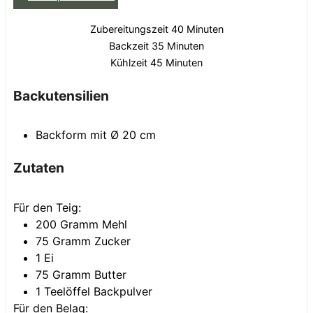
Minuten
Zubereitungszeit
40
Minuten
Minuten
Backzeit
35
Minuten
Minuten
Kühlzeit
45
Minuten
Backutensilien
Backform mit Ø 20 cm
Zutaten
Für den Teig:
200
Gramm
Mehl
75
Gramm
Zucker
1
Ei
75
Gramm
Butter
1
Teelöffel
Backpulver
Für den Belag: