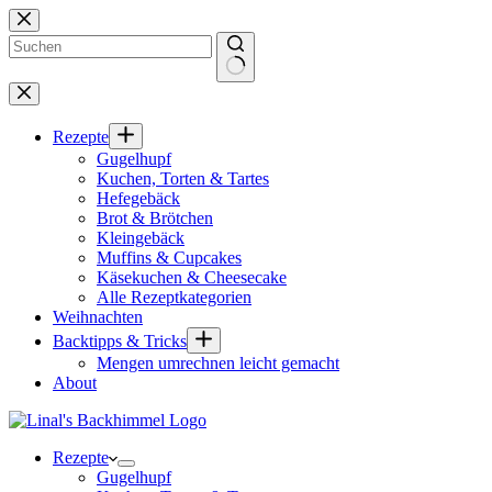
Zum
Inhalt
springen
Keine
Ergebnisse
Rezepte
Gugelhupf
Kuchen, Torten & Tartes
Hefegebäck
Brot & Brötchen
Kleingebäck
Muffins & Cupcakes
Käsekuchen & Cheesecake
Alle Rezeptkategorien
Weihnachten
Backtipps & Tricks
Mengen umrechnen leicht gemacht
About
Rezepte
Gugelhupf