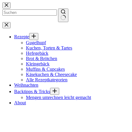
Zum
Inhalt
springen
Keine
Ergebnisse
Rezepte
Gugelhupf
Kuchen, Torten & Tartes
Hefegebäck
Brot & Brötchen
Kleingebäck
Muffins & Cupcakes
Käsekuchen & Cheesecake
Alle Rezeptkategorien
Weihnachten
Backtipps & Tricks
Mengen umrechnen leicht gemacht
About